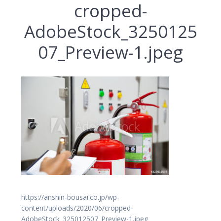
cropped-
AdobeStock_3250125
07_Preview-1.jpeg
https://anshin-bousai.co.jp/wp-
content/uploads/2020/06/cropped-
AdobeStock_325012507_Preview-1.jpeg