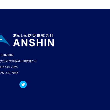
870-0889
大分市大字荏隈310番地の3
97-540-7025
97-540-7045