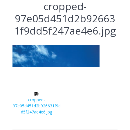
cropped-
97e05d451d2b92663
1f9dd5f247ae4e6.jpg
前:
cropped-
97e05d451d2b926631f9d
d5f247ae4e6.jpg