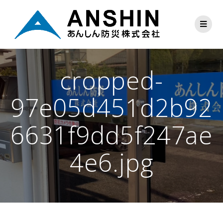
cropped-
97e05d451d2b92
6631f9dd5f247ae
4e6.jpg