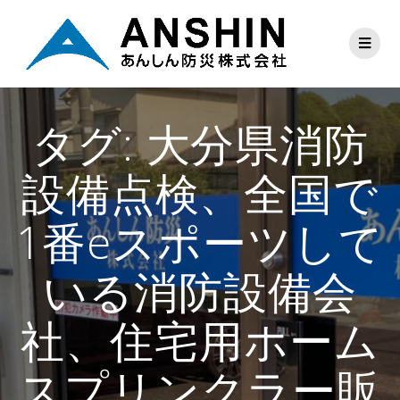
タグ:
大分県消防
設備点検、全国で
1番eスポーツして
いる消防設備会
社、住宅用ホーム
スプリンクラー販